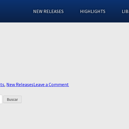
NEW RELEASES
HIGHLIGHTS
LIB
on
hts
,
New Releases
Leave a Comment
In
The
Fire
S